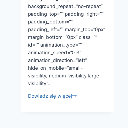
background_repeat=”no-repeat”
padding_top=”” padding_right=””
padding_bottom=””
padding_left=”” margin_top=”0px”
margin_bottom=”0px” class=””
id=”” animation_type=””
animation_speed=”0.3″
animation_direction=”left”
hide_on_mobile=”small-
visibility,medium-visibility,large-
visibility”…
Kurs
Dowiedz się więcej
instruktora
sportu
–
Tenis