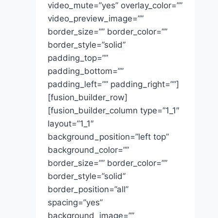
video_mute=”yes” overlay_color=””
video_preview_image=””
border_size=”” border_color=””
border_style=”solid”
padding_top=””
padding_bottom=””
padding_left=”” padding_right=””]
[fusion_builder_row]
[fusion_builder_column type=”1_1″
layout=”1_1″
background_position=”left top”
background_color=””
border_size=”” border_color=””
border_style=”solid”
border_position=”all”
spacing=”yes”
background_image=””