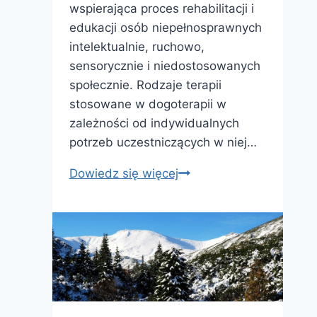
wspierająca proces rehabilitacji i
edukacji osób niepełnosprawnych
intelektualnie, ruchowo,
sensorycznie i niedostosowanych
społecznie. Rodzaje terapii
stosowane w dogoterapii w
zależności od indywidualnych
potrzeb uczestniczących w niej…
Kurs
Dowiedz się więcej
kwalifikacyjny
z
zakresu
dogoterapii