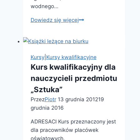
wodnego…
Kurs
Dowiedz się więcej
sternika
motorowodnego
–
Rybnik
Kursy
|
Kursy kwalifikacyjne
Kurs kwalifikacyjny dla
nauczycieli przedmiotu
„Sztuka”
Przez
Piotr
13 grudnia 2012
19
grudnia 2016
ADRESACI Kurs przeznaczony jest
dla pracowników placówek
oświatowych.