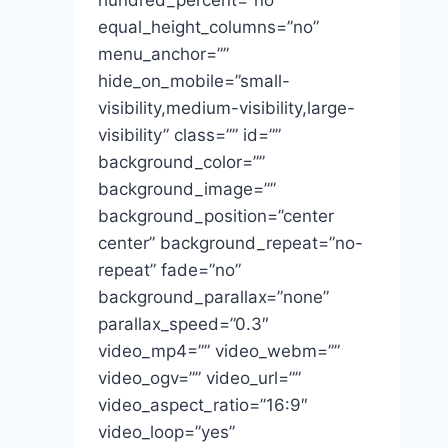
equal_height_columns=”no”
menu_anchor=””
hide_on_mobile=”small-
visibility,medium-visibility,large-
visibility” class=”” id=””
background_color=””
background_image=””
background_position=”center
center” background_repeat=”no-
repeat” fade=”no”
background_parallax=”none”
parallax_speed=”0.3″
video_mp4=”” video_webm=””
video_ogv=”” video_url=””
video_aspect_ratio=”16:9″
video_loop=”yes”