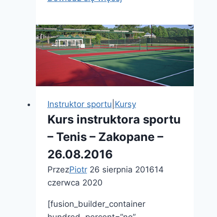
kwalifikacyjny
dla
nauczycieli
przedmiotu
„Sztuka”
Instruktor sportu
|
Kursy
Kurs instruktora sportu
– Tenis – Zakopane –
26.08.2016
Przez
Piotr
26 sierpnia 2016
14
czerwca 2020
[fusion_builder_container
hundred_percent=”no”