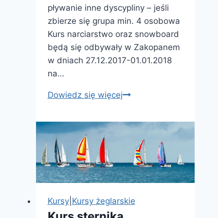
pływanie inne dyscypliny – jeśli
zbierze się grupa min. 4 osobowa
Kurs narciarstwo oraz snowboard
będą się odbywały w Zakopanem
w dniach 27.12.2017-01.01.2018
na…
Narciarstwo,
Dowiedz się więcej
snowboard
–
instruktor
sportu
w
Zakopanem
Kursy
|
Kursy żeglarskie
Kurs sternika