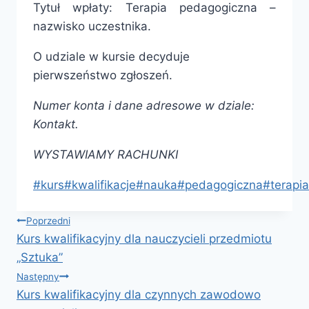
Tytuł wpłaty: Terapia pedagogiczna –
nazwisko uczestnika.
O udziale w kursie decyduje
pierwszeństwo zgłoszeń.
Numer konta i dane adresowe w dziale:
Kontakt.
WYSTAWIAMY RACHUNKI
Tagi
#
kurs
#
kwalifikacje
#
nauka
#
pedagogiczna
#
terapia
wpisu:
Nawigacja
Poprzedni
Kurs kwalifikacyjny dla nauczycieli przedmiotu
wpisu
„Sztuka”
Następny
Kurs kwalifikacyjny dla czynnych zawodowo