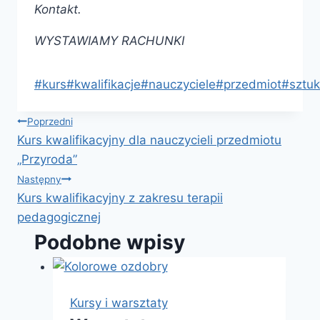
Kontakt.
WYSTAWIAMY RACHUNKI
Tagi
#
kurs
#
kwalifikacje
#
nauczyciele
#
przedmiot
#
sztu
wpisu:
Nawigacja
Poprzedni
Kurs kwalifikacyjny dla nauczycieli przedmiotu
wpisu
„Przyroda”
Następny
Kurs kwalifikacyjny z zakresu terapii
pedagogicznej
Podobne wpisy
Kursy i warsztaty