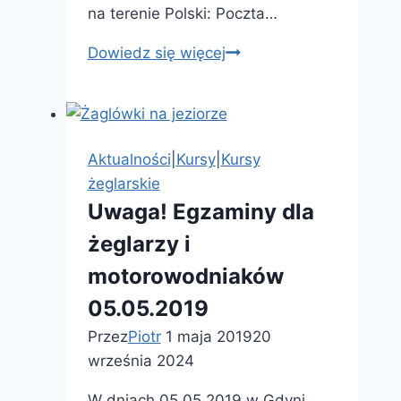
na terenie Polski: Poczta…
Nowa
Dowiedz się więcej
książka
autorstwa
Vick
Tortyl-
Aktualności
|
Kursy
|
Kursy
ek
żeglarskie
„Lazaros
Uwaga! Egzaminy dla
–
żeglarzy i
o
człowieku,
motorowodniaków
który
05.05.2019
nie
Przez
Piotr
1 maja 2019
20
udaje
września 2024
Greka
–
W dniach 05.05.2019 w Gdyni