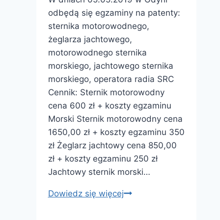
Grecjo
odbędą się egzaminy na patenty:
do
sternika motorowodnego,
zobaczenia”
żeglarza jachtowego,
motorowodnego sternika
morskiego, jachtowego sternika
morskiego, operatora radia SRC
Cennik: Sternik motorowodny
cena 600 zł + koszty egzaminu
Morski Sternik motorowodny cena
1650,00 zł + koszty egzaminu 350
zł Żeglarz jachtowy cena 850,00
zł + koszty egzaminu 250 zł
Jachtowy sternik morski…
Uwaga!
Dowiedz się więcej
Egzaminy
dla