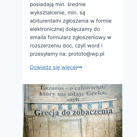
posiadają min. średnie
wykształcenie, min. są
abiturentami zgłoszenia w formie
elektronicznej dołączamy do
emaila formularz zgłoszeniowy w
rozszerzeniu doc, czyli word i
przesyłamy na: prototo@wp.pl
Kurs
Dowiedz się więcej
pilotów
wycieczek
–
800
zł