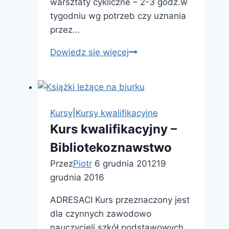
warsztaty cykliczne – 2-3 godz.w
tygodniu wg potrzeb czy uznania
przez…
Warsztaty
Dowiedz się więcej
rękodzielnicze
już
od
60
Kursy
|
Kursy kwalifikacyjne
zł
Kurs kwalifikacyjny –
Bibliotekoznawstwo
Przez
Piotr
6 grudnia 2012
19
grudnia 2016
ADRESACI Kurs przeznaczony jest
dla czynnych zawodowo
nauczycieli szkół podstawowych,