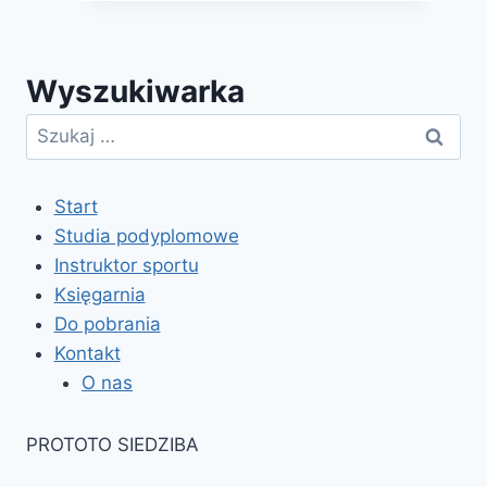
żeglarzy
i
Wyszukiwarka
motorowodniaków
05.05.2019
Szukaj:
Start
Studia podyplomowe
Instruktor sportu
Księgarnia
Do pobrania
Kontakt
O nas
PROTOTO SIEDZIBA