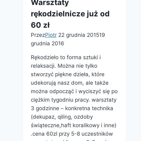
Warsztaty
rękodzielnicze już od
60 zł
Przez
Piotr
22 grudnia 2015
19
grudnia 2016
Rękodzieło to forma sztuki i
relaksacji. Można nie tylko
stworzyć piękne dzieła, które
udekorują nasz dom, ale także
można odpocząć i wyciszyć się po
ciężkim tygodniu pracy. warsztaty
3 godzinne – konkretna technika
(dekupaz, qiling, ozdoby
świąteczne,haft koralikowy i inne)
.cena 60zl przy 5-8 uczestników