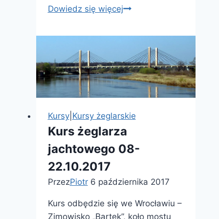
Kursy
Dowiedz się więcej
żeglarskie
12-
14.04
w
Rybniku
Kursy
|
Kursy żeglarskie
Kurs żeglarza
jachtowego 08-
22.10.2017
Przez
Piotr
6 października 2017
Kurs odbędzie się we Wrocławiu –
Zimowisko „Bartek”, koło mostu