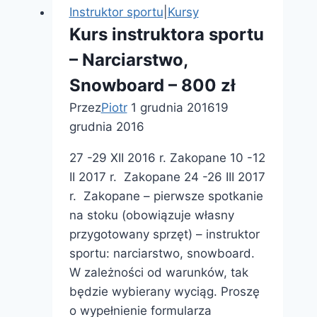
o
Instruktor sportu
|
Kursy
człowieku,
Kurs instruktora sportu
który
– Narciarstwo,
nie
Snowboard – 800 zł
udaje
Greka
Przez
Piotr
1 grudnia 2016
19
–
grudnia 2016
Grecjo
27 -29 XII 2016 r. Zakopane 10 -12
do
II 2017 r. Zakopane 24 -26 III 2017
zobaczenia”
r. Zakopane – pierwsze spotkanie
na stoku (obowiązuje własny
przygotowany sprzęt) – instruktor
sportu: narciarstwo, snowboard.
W zależności od warunków, tak
będzie wybierany wyciąg. Proszę
o wypełnienie formularza