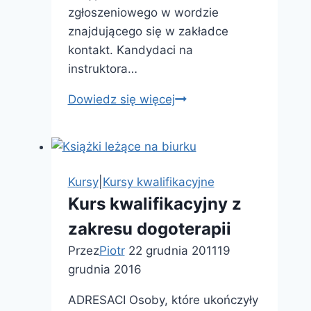
zgłoszeniowego w wordzie
znajdującego się w zakładce
kontakt. Kandydaci na
instruktora…
Kurs
Dowiedz się więcej
instruktora
sportu
–
Narciarstwo,
Kursy
|
Kursy kwalifikacyjne
Snowboard
Kurs kwalifikacyjny z
–
zakresu dogoterapii
800
zł
Przez
Piotr
22 grudnia 2011
19
grudnia 2016
ADRESACI Osoby, które ukończyły