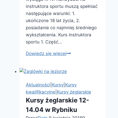
instruktora sportu muszą spełniać
następujące warunki: 1.
ukończone 18 lat życia, 2.
posiadanie co najmniej średniego
wykształcenia. Kurs instruktora
sportu 1. Część…
Egzamin
Dowiedz się więcej
instruktora
sportu
w
Białce
Aktualności
|
Kursy
|
Kursy
Tatrzańskiej
kwalifikacyjne
|
Kursy żeglarskie
5.04.2019
Kursy żeglarskie 12-
14.04 w Rybniku