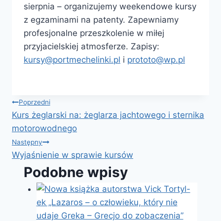
sierpnia – organizujemy weekendowe kursy
z egzaminami na patenty. Zapewniamy
profesjonalne przeszkolenie w miłej
przyjacielskiej atmosferze. Zapisy:
kursy@portmechelinki.pl
i
prototo@wp.pl
Nawigacja
Poprzedni
Kurs żeglarski na: żeglarza jachtowego i sternika
wpisu
motorowodnego
Następny
Wyjaśnienie w sprawie kursów
Podobne wpisy