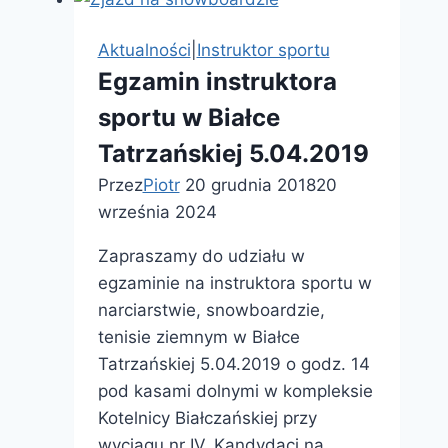
zakresu
dogoterapii
Aktualności
|
Instruktor sportu
Egzamin instruktora
sportu w Białce
Tatrzańskiej 5.04.2019
Przez
Piotr
20 grudnia 2018
20
września 2024
Zapraszamy do udziału w
egzaminie na instruktora sportu w
narciarstwie, snowboardzie,
tenisie ziemnym w Białce
Tatrzańskiej 5.04.2019 o godz. 14
pod kasami dolnymi w kompleksie
Kotelnicy Białczańskiej przy
wyciągu nr IV. Kandydaci na