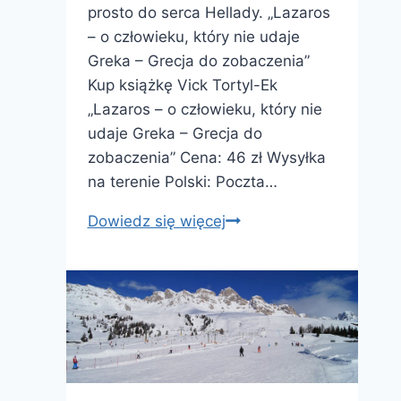
prosto do serca Hellady. „Lazaros
– o człowieku, który nie udaje
Greka – Grecja do zobaczenia”
Kup książkę Vick Tortyl-Ek
„Lazaros – o człowieku, który nie
udaje Greka – Grecja do
zobaczenia” Cena: 46 zł Wysyłka
na terenie Polski: Poczta…
Nowa
Dowiedz się więcej
książka
autorstwa
Vick
Tortyl-
ek
„Lazaros
–