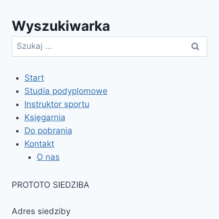
22.10.2017
Wyszukiwarka
Szukaj:
Start
Studia podyplomowe
Instruktor sportu
Księgarnia
Do pobrania
Kontakt
O nas
PROTOTO SIEDZIBA
Adres siedziby