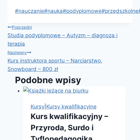
Tagi
#
nauczanie
#
nauka
#
podyplomowe
#
przedszkolne
wpisu:
Nawigacja
Poprzedni
Studia podyplomowe – Autyzm – diagnoza i
wpisu
terapia
Następny
Kurs instruktora sportu – Narciarstwo,
Snowboard – 800 zł
Podobne wpisy
Kursy
|
Kursy kwalifikacyjne
Kurs kwalifikacyjny –
Przyroda, Surdo i
Tyflopedagogika