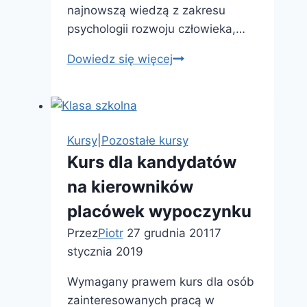
najnowszą wiedzą z zakresu
psychologii rozwoju człowieka,…
Kurs
Dowiedz się więcej
kwalifikacyjny
z
zakresu
terapii
Kursy
|
Pozostałe kursy
pedagogicznej
Kurs dla kandydatów
na kierowników
placówek wypoczynku
Przez
Piotr
27 grudnia 2011
7
stycznia 2019
Wymagany prawem kurs dla osób
zainteresowanych pracą w