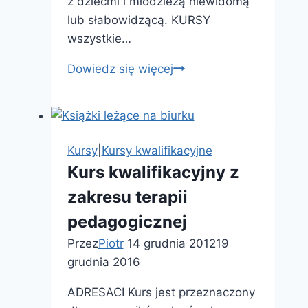
z dziećmi i młodzieżą niewidomą
lub słabowidzącą. KURSY
wszystkie…
Kurs
Dowiedz się więcej
kwalifikacyjny
–
Przyroda,
Surdo
Kursy
|
Kursy kwalifikacyjne
i
Kurs kwalifikacyjny z
Tyflopedagogika
zakresu terapii
pedagogicznej
Przez
Piotr
14 grudnia 2012
19
grudnia 2016
ADRESACI Kurs jest przeznaczony