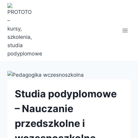
Przejdź
do
treści
Studia podyplomowe
– Nauczanie
przedszkolne i