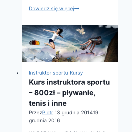
Kurs
Dowiedz się więcej
kwalifikacyjny
dla
nauczycieli
praktycznej
nauki
zawodu
Instruktor sportu
|
Kursy
Kurs instruktora sportu
– 800zł – pływanie,
tenis i inne
Przez
Piotr
13 grudnia 2014
19
grudnia 2016