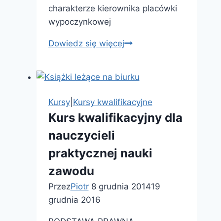
charakterze kierownika placówki
wypoczynkowej
Kurs
Dowiedz się więcej
dla
kandydatów
na
kierowników
Kursy
|
Kursy kwalifikacyjne
placówek
Kurs kwalifikacyjny dla
wypoczynku
nauczycieli
praktycznej nauki
zawodu
Przez
Piotr
8 grudnia 2014
19
grudnia 2016