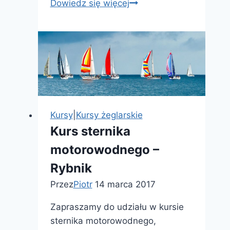
Kurs
Dowiedz się więcej
instruktora
sportu
–
800zł
–
pływanie,
tenis
i
Kursy
|
Kursy żeglarskie
inne
Kurs sternika
motorowodnego –
Rybnik
Przez
Piotr
14 marca 2017
Zapraszamy do udziału w kursie
sternika motorowodnego,