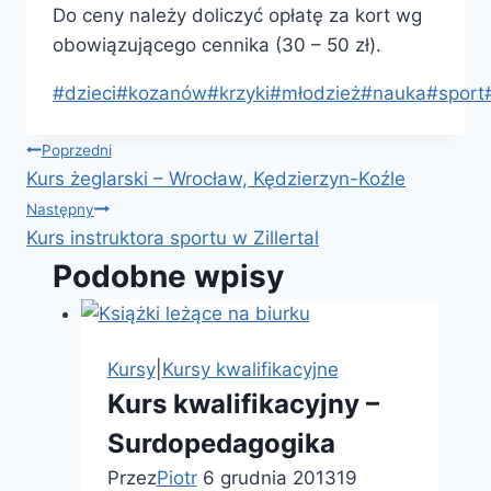
Do ceny należy doliczyć opłatę za kort wg
obowiązującego cennika (30 – 50 zł).
Tagi
#
dzieci
#
kozanów
#
krzyki
#
młodzież
#
nauka
#
sport
wpisu:
Nawigacja
Poprzedni
Kurs żeglarski – Wrocław, Kędzierzyn-Koźle
wpisu
Następny
Kurs instruktora sportu w Zillertal
Podobne wpisy
Kursy
|
Kursy kwalifikacyjne
Kurs kwalifikacyjny –
Surdopedagogika
Przez
Piotr
6 grudnia 2013
19