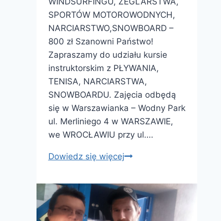
WINDSURFINGU, ŻEGLARSTWA,
SPORTÓW MOTOROWODNYCH,
NARCIARSTWO,SNOWBOARD –
800 zł Szanowni Państwo!
Zapraszamy do udziału kursie
instruktorskim z PŁYWANIA,
TENISA, NARCIARSTWA,
SNOWBOARDU. Zajęcia odbędą
się w Warszawianka – Wodny Park
ul. Merliniego 4 w WARSZAWIE,
we WROCŁAWIU przy ul….
Kurs
Dowiedz się więcej
instruktora
sportu
–
800zł