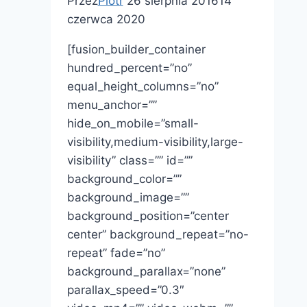
Przez
Piotr
26 sierpnia 2016
14
czerwca 2020
[fusion_builder_container
hundred_percent=”no”
equal_height_columns=”no”
menu_anchor=””
hide_on_mobile=”small-
visibility,medium-visibility,large-
visibility” class=”” id=””
background_color=””
background_image=””
background_position=”center
center” background_repeat=”no-
repeat” fade=”no”
background_parallax=”none”
parallax_speed=”0.3″