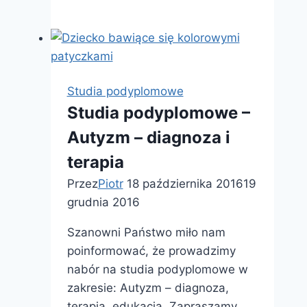
instruktora
sportu
–
Tenis
–
Studia podyplomowe
Zakopane
Studia podyplomowe –
–
Autyzm – diagnoza i
26.08.2016
terapia
Przez
Piotr
18 października 2016
19
grudnia 2016
Szanowni Państwo miło nam
poinformować, że prowadzimy
nabór na studia podyplomowe w
zakresie: Autyzm – diagnoza,
terapia, edukacja. Zapraszamy