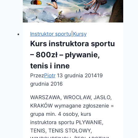
diagnoza
i
terapia
Instruktor sportu
|
Kursy
Kurs instruktora sportu
– 800zł – pływanie,
tenis i inne
Przez
Piotr
13 grudnia 2014
19
grudnia 2016
WARSZAWA, WROCŁAW, JASŁO,
KRAKÓW wymagane zgłoszenie =
grupa min. 4 osoby, kurs
instruktora sportu PŁYWANIE,
TENIS, TENIS STOŁOWY,