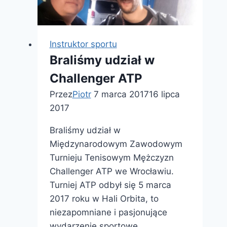
–
pływanie,
tenis
i
Instruktor sportu
inne
Braliśmy udział w
Challenger ATP
Przez
Piotr
7 marca 2017
16 lipca
2017
Braliśmy udział w
Międzynarodowym Zawodowym
Turnieju Tenisowym Mężczyzn
Challenger ATP we Wrocławiu.
Turniej ATP odbył się 5 marca
2017 roku w Hali Orbita, to
niezapomniane i pasjonujące
wydarzenie sportowe.