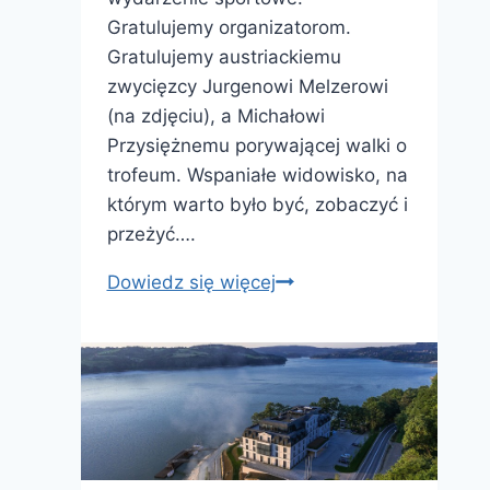
Gratulujemy organizatorom.
Gratulujemy austriackiemu
zwycięzcy Jurgenowi Melzerowi
(na zdjęciu), a Michałowi
Przysiężnemu porywającej walki o
trofeum. Wspaniałe widowisko, na
którym warto było być, zobaczyć i
przeżyć….
Braliśmy
Dowiedz się więcej
udział
w
Challenger
ATP