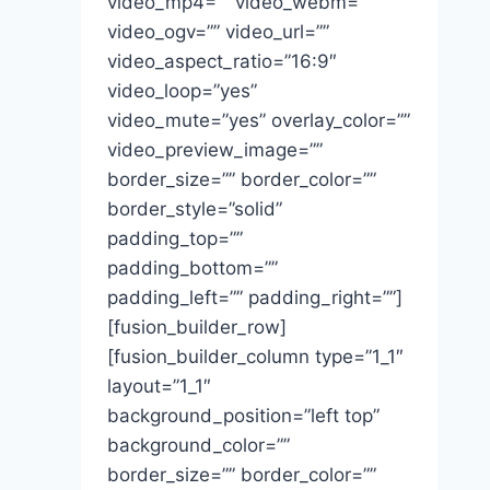
video_mp4=”” video_webm=””
video_ogv=”” video_url=””
video_aspect_ratio=”16:9″
video_loop=”yes”
video_mute=”yes” overlay_color=””
video_preview_image=””
border_size=”” border_color=””
border_style=”solid”
padding_top=””
padding_bottom=””
padding_left=”” padding_right=””]
[fusion_builder_row]
[fusion_builder_column type=”1_1″
layout=”1_1″
background_position=”left top”
background_color=””
border_size=”” border_color=””