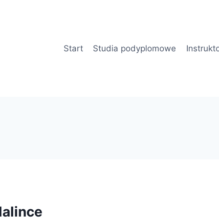
Start
Studia podyplomowe
Instrukt
alince