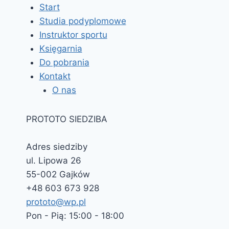
Start
Studia podyplomowe
Instruktor sportu
Księgarnia
Do pobrania
Kontakt
O nas
PROTOTO SIEDZIBA
Adres siedziby
ul. Lipowa 26
55-002 Gajków
+48 603 673 928
prototo@wp.pl
Pon - Pią: 15:00 - 18:00