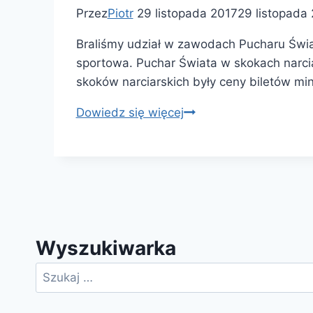
Przez
Piotr
29 listopada 2017
29 listopada
Braliśmy udział w zawodach Pucharu Świa
sportowa. Puchar Świata w skokach narcia
skoków narciarskich były ceny biletów min
Puchar
Dowiedz się więcej
Świata
w
Wiśle
Malince
Wyszukiwarka
Szukaj: