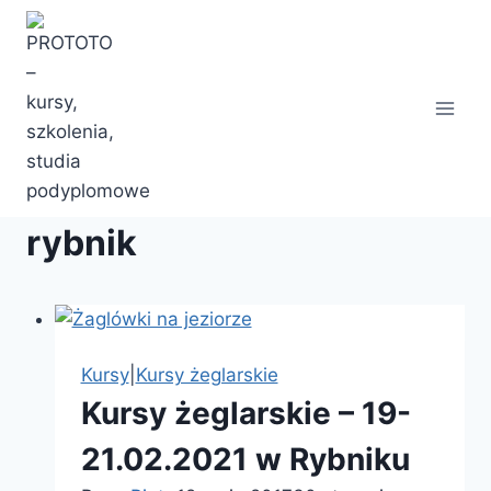
Przejdź
do
treści
rybnik
Kursy
|
Kursy żeglarskie
Kursy żeglarskie – 19-
21.02.2021 w Rybniku