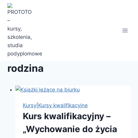
Przejdź
do
treści
rodzina
Kursy
|
Kursy kwalifikacyjne
Kurs kwalifikacyjny –
„Wychowanie do życia