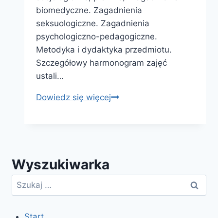
biomedyczne. Zagadnienia
seksuologiczne. Zagadnienia
psychologiczno-pedagogiczne.
Metodyka i dydaktyka przedmiotu.
Szczegółowy harmonogram zajęć
ustali…
Kurs
Dowiedz się więcej
kwalifikacyjny
–
„Wychowanie
do
Wyszukiwarka
życia
w
Szukaj:
rodzinie”
Start