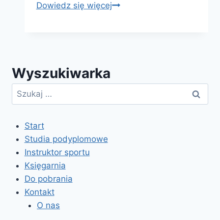
Kurs
Dowiedz się więcej
kwalifikacyjny
dla
nauczycieli
przedmiotu
Wyszukiwarka
–
Sztuka
Szukaj:
Start
Studia podyplomowe
Instruktor sportu
Księgarnia
Do pobrania
Kontakt
O nas