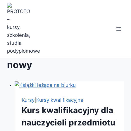
Przejdź
do
treści
nowy
Kursy
|
Kursy kwalifikacyjne
Kurs kwalifikacyjny dla
nauczycieli przedmiotu