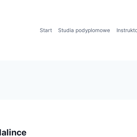
Start
Studia podyplomowe
Instrukt
alince