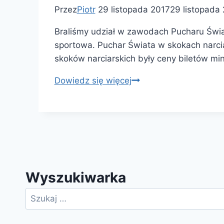
Przez
Piotr
29 listopada 2017
29 listopada
Braliśmy udział w zawodach Pucharu Świa
sportowa. Puchar Świata w skokach narcia
skoków narciarskich były ceny biletów min
Puchar
Dowiedz się więcej
Świata
w
Wiśle
Malince
Wyszukiwarka
Szukaj: