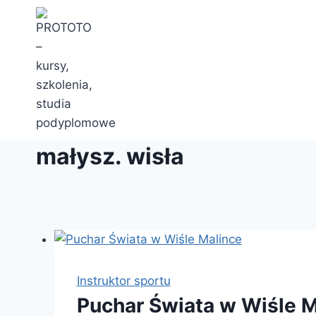
Przejdź
do
treści
małysz. wisła
Instruktor sportu
Puchar Świata w Wiśle M