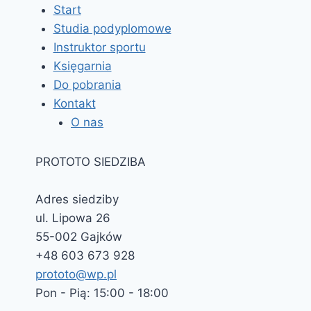
Start
Studia podyplomowe
Instruktor sportu
Księgarnia
Do pobrania
Kontakt
O nas
PROTOTO SIEDZIBA
Adres siedziby
ul. Lipowa 26
55-002 Gajków
+48 603 673 928
prototo@wp.pl
Pon - Pią: 15:00 - 18:00