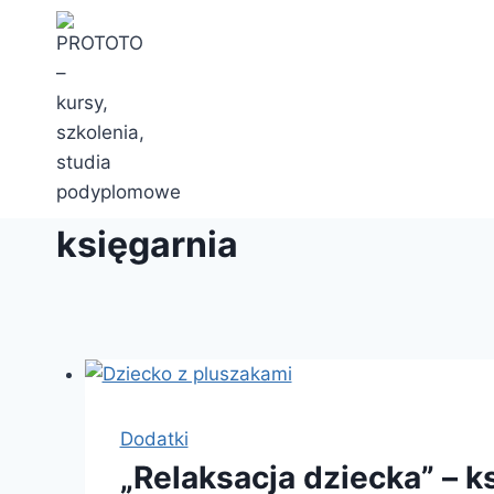
Przejdź
do
treści
księgarnia
Dodatki
„Relaksacja dziecka” – ks