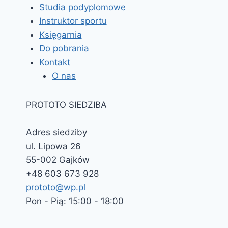
Studia podyplomowe
Instruktor sportu
Księgarnia
Do pobrania
Kontakt
O nas
PROTOTO SIEDZIBA
Adres siedziby
ul. Lipowa 26
55-002 Gajków
+48 603 673 928
prototo@wp.pl
Pon - Pią: 15:00 - 18:00