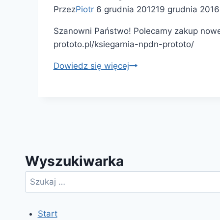
Przez
Piotr
6 grudnia 2012
19 grudnia 2016
Szanowni Państwo! Polecamy zakup nowej
prototo.pl/ksiegarnia-npdn-prototo/
„Relaksacja
Dowiedz się więcej
dziecka”
–
książka
do
terapii
i
Wyszukiwarka
pedagogiki
Szukaj:
Start