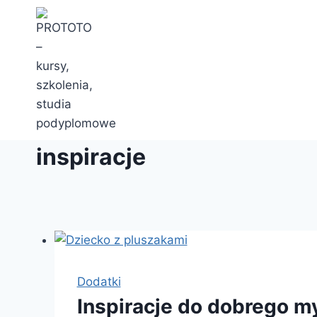
Przejdź
do
treści
inspiracje
Dodatki
Inspiracje do dobrego my