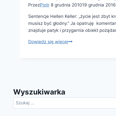
Przez
Piotr
8 grudnia 2010
19 grudnia 2016
Sentencje Hellen Keller: „życie jest zbyt k
musisz być głodny.” Ja opatruję komentar
znajduje patyk i przygarnia obiekt pożą
Inspiracje
Dowiedz się więcej
do
dobrego
myślenia
–
sentencje,
dykteryjki
Wyszukiwarka
Szukaj: