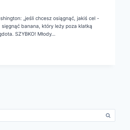
hington: „jeśli chcesz osiągnąć, jakiś cel -
sięgnąć banana, który leży poza klatką
negdota. SZYBKO! Młody…