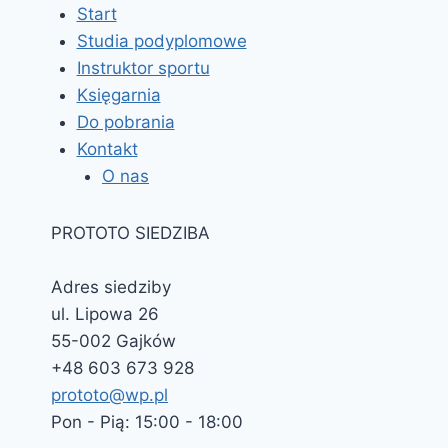
Start
Studia podyplomowe
Instruktor sportu
Księgarnia
Do pobrania
Kontakt
O nas
PROTOTO SIEDZIBA
Adres siedziby
ul. Lipowa 26
55-002 Gajków
+48 603 673 928
prototo@wp.pl
Pon - Pią: 15:00 - 18:00