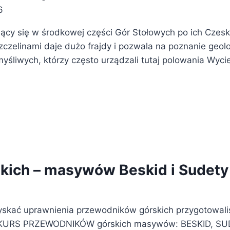
6
ący się w środkowej części Gór Stołowych po ich Czeski
czelinami daje dużo frajdy i pozwala na poznanie geolo
myśliwych, którzy często urządzali tutaj polowania Wy
kich – masywów Beskid i Sudety
skać uprawnienia przewodników górskich przygotowaliś
 KURS PRZEWODNIKÓW górskich masywów: BESKID, SUDE