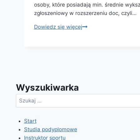
osoby, które posiadają min. średnie wyksz
zgłoszeniowy w rozszerzeniu doc, czyli…
Kurs
Dowiedz się więcej
przewodników
górskich
–
masywów
Beskid
i
Wyszukiwarka
Sudety
Szukaj:
Start
Studia podyplomowe
Instruktor sportu