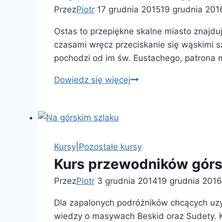
Przez
Piotr
17 grudnia 2015
19 grudnia 201
Ostas to przepiękne skalne miasto znajduj
czasami wręcz przeciskanie się wąskimi sz
pochodzi od im św. Eustachego, patrona 
Wycieczka
Dowiedz się więcej
edukacyjna
do
kompleksu
Ostas
w
Kursy
|
Pozostałe kursy
Czechach
Kurs przewodników górs
Przez
Piotr
3 grudnia 2014
19 grudnia 2016
Dla zapalonych podróżników chcących uzy
wiedzy o masywach Beskid oraz Sudety.