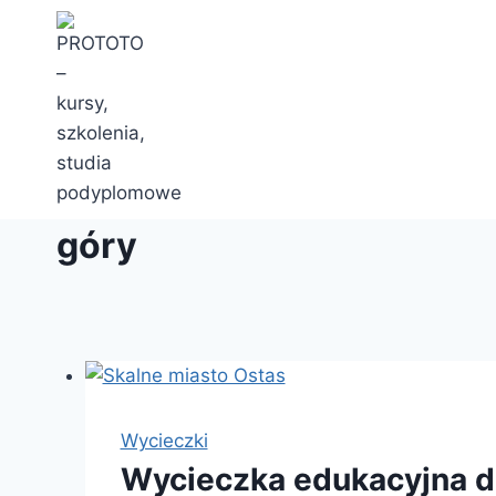
Przejdź
do
treści
góry
Wycieczki
Wycieczka edukacyjna 