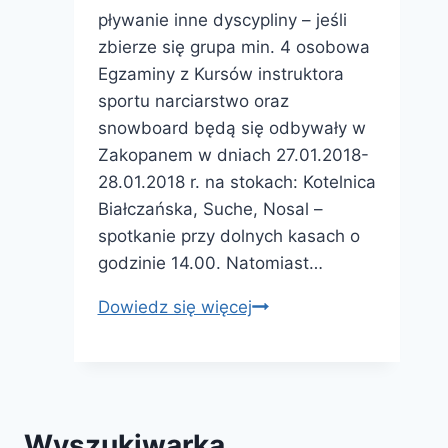
pływanie inne dyscypliny – jeśli
zbierze się grupa min. 4 osobowa
Egzaminy z Kursów instruktora
sportu narciarstwo oraz
snowboard będą się odbywały w
Zakopanem w dniach 27.01.2018-
28.01.2018 r. na stokach: Kotelnica
Białczańska, Suche, Nosal –
spotkanie przy dolnych kasach o
godzinie 14.00. Natomiast…
Kurs
Dowiedz się więcej
instruktora
sportu
w
Zakopanem
Wyszukiwarka