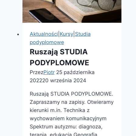
praktycznej
nauki
zawodu
Aktualności
|
Kursy
|
Studia
podyplomowe
Ruszają STUDIA
PODYPLOMOWE
Przez
Piotr
25 października
2022
20 września 2024
Ruszają STUDIA PODYPLOMOWE.
Zapraszamy na zapisy. Otwieramy
kierunki m.in. Technika z
wychowaniem komunikacyjnym
Spektrum autyzmu: diagnoza,
terapia, edukacja Geografia