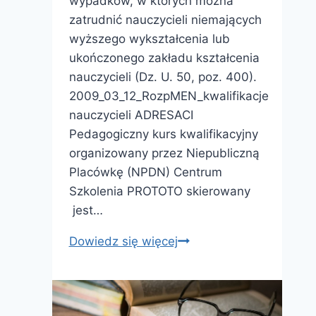
wypadków, w których można
zatrudnić nauczycieli niemających
wyższego wykształcenia lub
ukończonego zakładu kształcenia
nauczycieli (Dz. U. 50, poz. 400).
2009_03_12_RozpMEN_kwalifikacje
nauczycieli ADRESACI
Pedagogiczny kurs kwalifikacyjny
organizowany przez Niepubliczną
Placówkę (NPDN) Centrum
Szkolenia PROTOTO skierowany
jest…
Kurs
Dowiedz się więcej
kwalifikacyjny
dla
nauczycieli