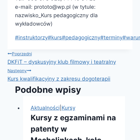
e-mail: prototo@wp.pl (w tytule:
nazwisko_Kurs pedagogiczny dla
wykładowców)
Tagi
#
instruktorzy
#
kurs
#
pedagogiczny
#
terminy
#
warun
wpisu:
Nawigacja
Poprzedni
DKFiT – dyskusyjny klub filmowy i teatralny
wpisu
Następny
Kurs kwalifikacyjny z zakresu dogoterapii
Podobne wpisy
Aktualności
|
Kursy
Kursy z egzaminami na
patenty w