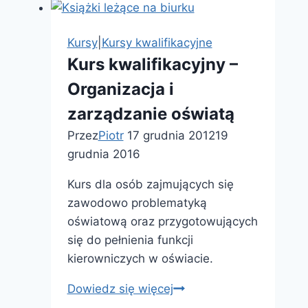
Kursy
|
Kursy kwalifikacyjne
Kurs kwalifikacyjny –
Organizacja i
zarządzanie oświatą
Przez
Piotr
17 grudnia 2012
19
grudnia 2016
Kurs dla osób zajmujących się
zawodowo problematyką
oświatową oraz przygotowujących
się do pełnienia funkcji
kierowniczych w oświacie.
Kurs
Dowiedz się więcej
kwalifikacyjny