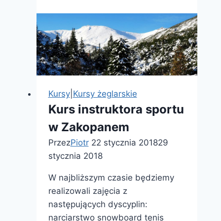
–
Organizacja
i
zarządzanie
oświatą
Kursy
|
Kursy żeglarskie
Kurs instruktora sportu
w Zakopanem
Przez
Piotr
22 stycznia 2018
29
stycznia 2018
W najbliższym czasie będziemy
realizowali zajęcia z
następujących dyscyplin:
narciarstwo snowboard tenis