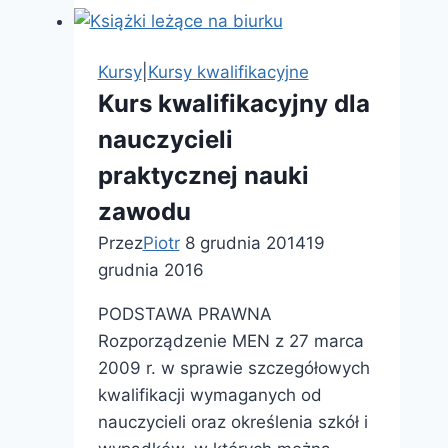
dla
kandydatów
na
Kursy
|
Kursy kwalifikacyjne
wychowawców
Kurs kwalifikacyjny dla
nauczycieli
praktycznej nauki
zawodu
Przez
Piotr
8 grudnia 2014
19
grudnia 2016
PODSTAWA PRAWNA
Rozporządzenie MEN z 27 marca
2009 r. w sprawie szczegółowych
kwalifikacji wymaganych od
nauczycieli oraz określenia szkół i