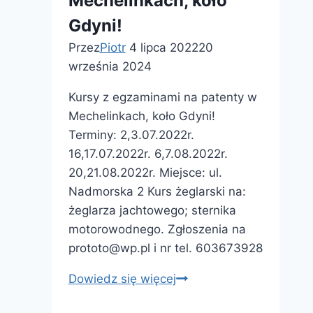
Mechelinkach, koło
Gdyni!
Przez
Piotr
4 lipca 2022
20
września 2024
Kursy z egzaminami na patenty w
Mechelinkach, koło Gdyni!
Terminy: 2,3.07.2022r.
16,17.07.2022r. 6,7.08.2022r.
20,21.08.2022r. Miejsce: ul.
Nadmorska 2 Kurs żeglarski na:
żeglarza jachtowego; sternika
motorowodnego. Zgłoszenia na
prototo@wp.pl i nr tel. 603673928
Kursy
Dowiedz się więcej
z