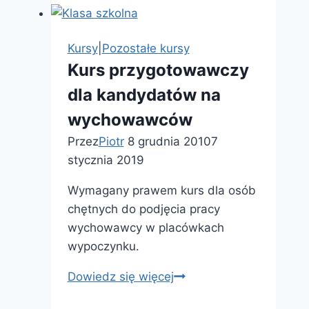
egzaminami
na
patenty
Kursy
|
Pozostałe kursy
w
Kurs przygotowawczy
Mechelinkach,
dla kandydatów na
koło
Gdyni!
wychowawców
Przez
Piotr
8 grudnia 2010
7
stycznia 2019
Wymagany prawem kurs dla osób
chętnych do podjęcia pracy
wychowawcy w placówkach
wypoczynku.
Kurs
Dowiedz się więcej
przygotowawczy