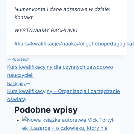
Numer konta i dane adresowe w dziale:
Kontakt.
WYSTAWIAMY RACHUNKI
Tagi
#
kurs
#
kwalifikacje
#
nauka
#
oligofrenopedagogika
wpisu:
Nawigacja
Poprzedni
Kurs kwalifikacyjny dla czynnych zawodowo
wpisu
nauczycieli
Następny
Kurs kwalifikacyjny – Organizacja i zarządzanie
oświatą
Podobne wpisy