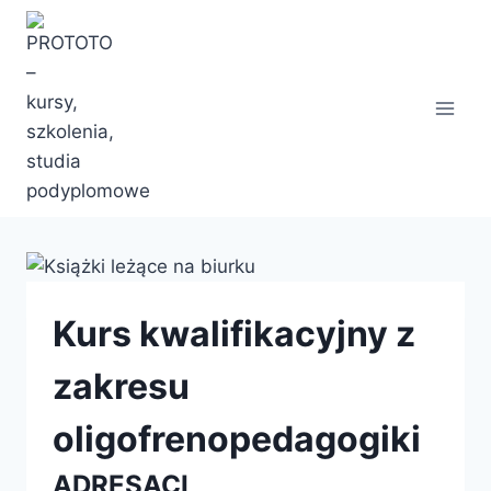
Przejdź
do
treści
Kurs kwalifikacyjny z
zakresu
oligofrenopedagogiki
ADRESACI