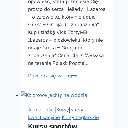
opowieść, która przeniesie Cię
prosto do serca Hellady. „Lazaros
– o człowieku, który nie udaje
Greka – Grecja do zobaczenia”
Kup książkę Vick Tortyl-Ek
„Lazaros – o człowieku, który nie
udaje Greka – Grecja do
zobaczenia” Cena: 46 zł Wysyłka
na terenie Polski: Poczta…
Nowa
Dowiedz się więcej
książka
autorstwa
Vick
Tortyl-
Aktualności
|
Kursy
|
Kursy
ek
kwalifikacyjne
|
Kursy żeglarskie
„Lazaros
Kursy sportów