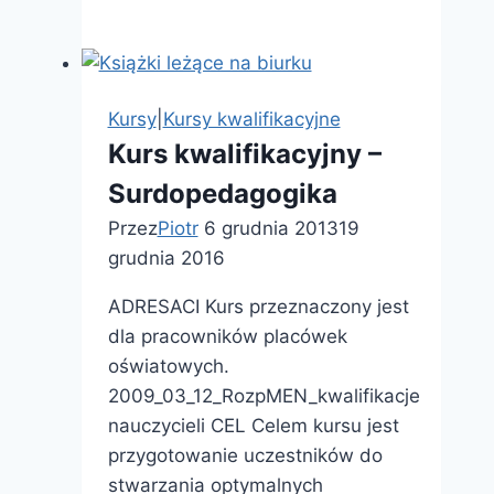
podyplomowe
–
Technika,
Etyka,
Kursy
|
Kursy kwalifikacyjne
Socjoterapia
Kurs kwalifikacyjny –
Surdopedagogika
Przez
Piotr
6 grudnia 2013
19
grudnia 2016
ADRESACI Kurs przeznaczony jest
dla pracowników placówek
oświatowych.
2009_03_12_RozpMEN_kwalifikacje
nauczycieli CEL Celem kursu jest
przygotowanie uczestników do
stwarzania optymalnych