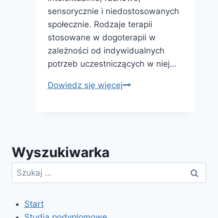
sensorycznie i niedostosowanych
społecznie. Rodzaje terapii
stosowane w dogoterapii w
zależności od indywidualnych
potrzeb uczestniczących w niej…
Kurs
Dowiedz się więcej
kwalifikacyjny
z
zakresu
dogoterapii
Wyszukiwarka
Szukaj:
Start
Studia podyplomowe