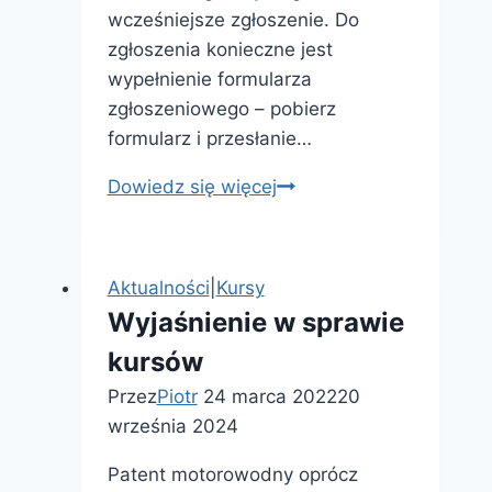
wcześniejsze zgłoszenie. Do
zgłoszenia konieczne jest
wypełnienie formularza
zgłoszeniowego – pobierz
formularz i przesłanie…
Kursy
Dowiedz się więcej
sportów
wodnych
od
Aktualności
|
Kursy
4.05
Wyjaśnienie w sprawie
Wrocław
kursów
Przez
Piotr
24 marca 2022
20
września 2024
Patent motorowodny oprócz