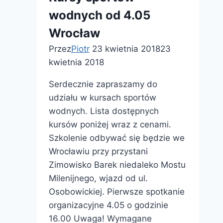
–
wodnych od 4.05
o
człowieku,
Wrocław
który
Przez
Piotr
23 kwietnia 2018
23
nie
kwietnia 2018
udaje
Greka
Serdecznie zapraszamy do
–
udziału w kursach sportów
Grecjo
wodnych. Lista dostępnych
do
kursów poniżej wraz z cenami.
zobaczenia”
Szkolenie odbywać się będzie we
Wrocławiu przy przystani
Zimowisko Barek niedaleko Mostu
Milenijnego, wjazd od ul.
Osobowickiej. Pierwsze spotkanie
organizacyjne 4.05 o godzinie
16.00 Uwaga! Wymagane