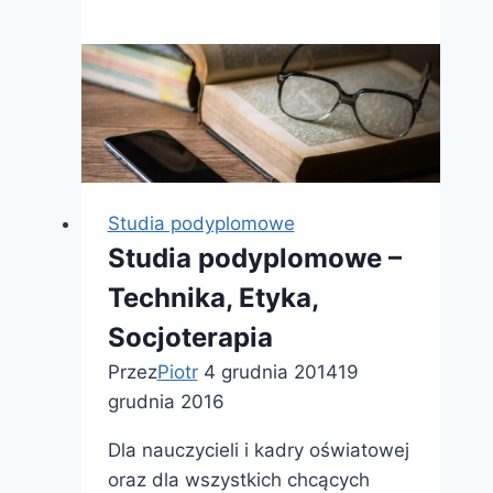
w
sprawie
kursów
Studia podyplomowe
Studia podyplomowe –
Technika, Etyka,
Socjoterapia
Przez
Piotr
4 grudnia 2014
19
grudnia 2016
Dla nauczycieli i kadry oświatowej
oraz dla wszystkich chcących